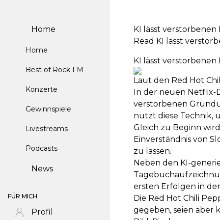
Home
KI lässt verstorbenen
Read KI lässt verstor
Home
KI lässt verstorbenen
Best of Rock FM
Laut den Red Hot Chil
Konzerte
In der neuen Netflix-
verstorbenen Gründung
Gewinnspiele
nutzt diese Technik,
Gleich zu Beginn wird
Livestreams
Einverständnis von Sl
Podcasts
zu lassen.
Neben den KI-generie
News
Tagebuchaufzeichnung
ersten Erfolgen in d
FÜR MICH
Die Red Hot Chili Pepp
gegeben, seien aber kr
Profil