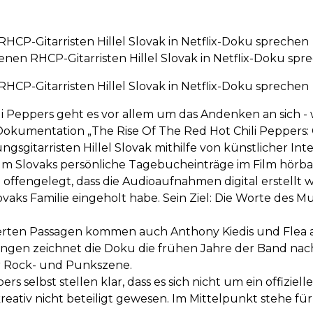
 RHCP-Gitarristen Hillel Slovak in Netflix-Doku sprechen
benen RHCP-Gitarristen Hillel Slovak in Netflix-Doku spr
 RHCP-Gitarristen Hillel Slovak in Netflix-Doku sprechen
i Peppers geht es vor allem um das Andenken an sich - 
Dokumentation „The Rise Of The Red Hot Chili Peppers: O
sgitarristen Hillel Slovak mithilfe von künstlicher Int
 um Slovaks persönliche Tagebucheinträge im Film hörb
 offengelegt, dass die Audioaufnahmen digital erstellt 
ovaks Familie eingeholt habe. Sein Ziel: Die Worte des 
rten Passagen kommen auch Anthony Kiedis und Flea a
en zeichnet die Doku die frühen Jahre der Band nach – 
er Rock- und Punkszene.
ers selbst stellen klar, dass es sich nicht um ein offizie
eativ nicht beteiligt gewesen. Im Mittelpunkt stehe für 