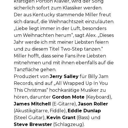
kräftigen Portion Klavier, wird der Song
sicherlich sofort zum Klassiker werden.
Der aus Kentucky stammende Miller freut
sich darauf, die Weihnachtszeit einzuläuten.
„Liebe liegt immer in der Luft, besonders
um Weihnachten herum“, sagt Alex. „Dieses
Jahr werde ich mit meiner Liebsten feiern
und zu diesem Titel Two-Step tanzen.“
Miller hofft, dass seine Fans ihre Liebsten
mitnehmen und mit ihnen ebenfalls auf die
Tanzfläche gehen.
Produziert von
Jerry Salley
für Billy Jam
Records, sind auf „All Wrapped Up In You
This Christmas“ hochkarätige Musiker zu
hören, darunter
Gordon Mote
(Keyboard),
James Mitchell
(E-Gitarre),
Jason Roller
(Akustikgitarre, Fiddle),
Eddie Dunlap
(Steel Guitar),
Kevin Grant
(Bass) und
Steve Brewster
(Schlagzeug).