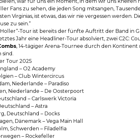
ielen, war für uns ein Moment, in dem wir uns kneifen
voller Fans zu sehen, die jeden Song mitsangen, Tausen
en Virginias, ist etwas, das wir nie vergessen werden.
use zu sein.“
oller“-Tour ist bereits der fünfte Auftritt der Band in 
etztes Jahr eine Headliner-Tour absolviert, zwei C2C: Co
Combs
‚ 14-tägiger Arena-Tournee durch den Kontinent
 sind.
er Tour 2025
, England – O2 Academy
elgien – Club Wintercircus
dam, Niederlande – Paradiso
gen, Niederlande – De Oosterpoort
eutschland – Carlswerk Victoria
Deutschland – Astra
g, Deutschland – Docks
agen, Dänemark – Vega Main Hall
lm, Schwerden – Filadelfia
orwegen – Rockefeller