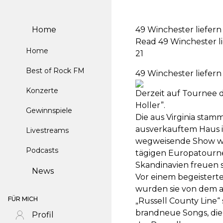
Home
49 Winchester liefer
Read 49 Winchester l
Home
21
Best of Rock FM
49 Winchester liefer
Konzerte
Derzeit auf Tournee 
Holler”.
Gewinnspiele
Die aus Virginia sta
ausverkauftem Haus 
Livestreams
wegweisende Show war
Podcasts
tägigen Europatourne
Skandinavien freuen s
News
Vor einem begeisterte
wurden sie von dem 
FÜR MICH
„Russell County Line“ 
brandneue Songs, die 
Profil