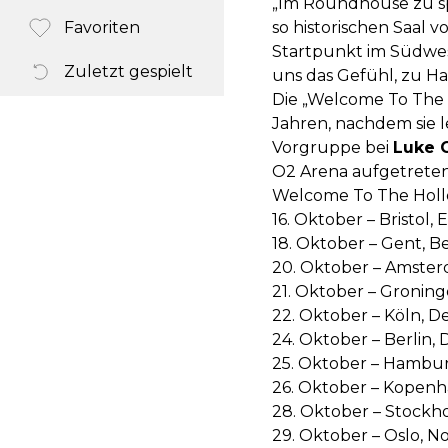
„Im Roundhouse zu sp
Favoriten
so historischen Saal 
Startpunkt im Südwest
Zuletzt gespielt
uns das Gefühl, zu Ha
Die „Welcome To The H
Jahren, nachdem sie l
Vorgruppe bei
Luke 
O2 Arena aufgetreten
Welcome To The Holl
16. Oktober – Bristol
18. Oktober – Gent, B
20. Oktober – Amster
21. Oktober – Gronin
22. Oktober – Köln, D
24. Oktober – Berlin, 
25. Oktober – Hambur
26. Oktober – Kopenh
28. Oktober – Stockho
29. Oktober – Oslo, N