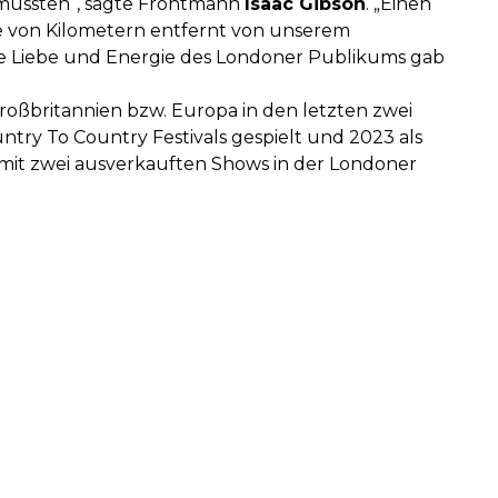
 mussten“, sagte Frontmann
Isaac Gibson
. „Einen
de von Kilometern entfernt von unserem
 Die Liebe und Energie des Londoner Publikums gab
Großbritannien bzw. Europa in den letzten zwei
untry To Country Festivals gespielt und 2023 als
 mit zwei ausverkauften Shows in der Londoner