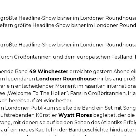
n größte Headline-Show bisher im Londoner Roundhous
iefern größte Headline-Show bisher im Londoner Round
n größte Headline-Show bisher im Londoner Roundhous
durch Großbritannien und dem europäischen Festland: I
mmende Band
49 Winchester
erreichte gestern Abend eine
im legendären
Londoner Roundhouse
ihr bislang größ
 ein entscheidender Moment im rasanten international
e „Welcome To The Holler“. Fans in Großbritannien, Ir
ich bereits auf 49 Winchester.
n Londoner Publikum spielte die Band ein Set mit Songs
aufstrebenden Künstler
Wyatt Flores
begleitet, der di
sang, mit denen sie auf beiden Seiten des Atlantiks Erfo
auf ein neues Kapitel in der Bandgeschichte hindeuten