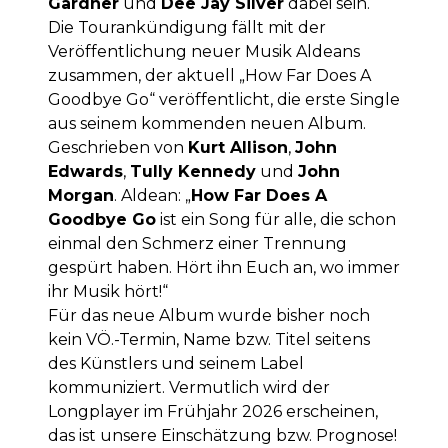
Gardner
und
Dee Jay Silver
dabei sein.
Die Tourankündigung fällt mit der
Veröffentlichung neuer Musik Aldeans
zusammen, der aktuell „How Far Does A
Goodbye Go“ veröffentlicht, die erste Single
aus seinem kommenden neuen Album.
Geschrieben von
Kurt Allison
,
John
Edwards
,
Tully Kennedy
und
John
Morgan
. Aldean: „
How Far Does A
Goodbye Go
ist ein Song für alle, die schon
einmal den Schmerz einer Trennung
gespürt haben. Hört ihn Euch an, wo immer
ihr Musik hört!“
Für das neue Album wurde bisher noch
kein VÖ.-Termin, Name bzw. Titel seitens
des Künstlers und seinem Label
kommuniziert. Vermutlich wird der
Longplayer im Frühjahr 2026 erscheinen,
das ist unsere Einschätzung bzw. Prognose!