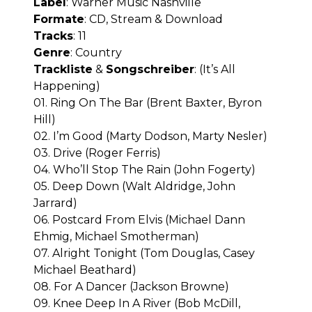
Label
: Warner Music Nashville
Formate
: CD, Stream & Download
Tracks
: 11
Genre
: Country
Trackliste
&
Songschreiber
: (It’s All
Happening)
01. Ring On The Bar (Brent Baxter, Byron
Hill)
02. I’m Good (Marty Dodson, Marty Nesler)
03. Drive (Roger Ferris)
04. Who’ll Stop The Rain (John Fogerty)
05. Deep Down (Walt Aldridge, John
Jarrard)
06. Postcard From Elvis (Michael Dann
Ehmig, Michael Smotherman)
07. Alright Tonight (Tom Douglas, Casey
Michael Beathard)
08. For A Dancer (Jackson Browne)
09. Knee Deep In A River (Bob McDill,