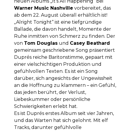
neuen Albums „It’s All Happening“ bei
Warner Music Nashville
vorbereitet, das
ab dem 22. August überall erhältlich ist!
„Alright Tonight“ ist eine tiefgründige
Ballade, die davon handelt, Momente der
Ruhe inmitten von Schmerz zu finden. Der
von
Tom Douglas
und
Casey Beathard
gemeinsam geschriebene Song präsentiert
Duprés reiche Baritonstimme, gepaart mit
einer vielschichtigen Produktion und
gefühlvollen Texten. Es ist ein Song
darüber, sich angesichts der Ungewissheit
an die Hoffnung zu klammern – ein Gefühl,
das jeden berührt, der Verlust,
Liebeskummer oder persönliche
Schwierigkeiten erlebt hat.
Es ist Duprés erstes Album seit vier Jahren,
und das Warten hat sich gelohnt. Mit elf
Tracks, darunter gefühlvolle