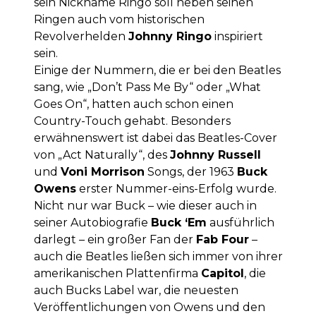
sein Nickname Ringo soll neben seinen
Ringen auch vom historischen
Revolverhelden
Johnny Ringo
inspiriert
sein.
Einige der Nummern, die er bei den Beatles
sang, wie „Don’t Pass Me By“ oder „What
Goes On“, hatten auch schon einen
Country-Touch gehabt. Besonders
erwähnenswert ist dabei das Beatles-Cover
von „Act Naturally“, des
Johnny Russell
und
Voni Morrison
Songs, der 1963
Buck
Owens
erster Nummer-eins-Erfolg wurde.
Nicht nur war Buck – wie dieser auch in
seiner Autobiografie
Buck ‘Em
ausführlich
darlegt – ein großer Fan der
Fab Four
–
auch die Beatles ließen sich immer von ihrer
amerikanischen Plattenfirma
Capitol
, die
auch Bucks Label war, die neuesten
Veröffentlichungen von Owens und den