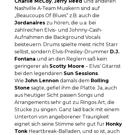
Charlie McCoy
,
Jerry Reed
und anderen
Nashville A-Team Musikern sind auf
„Beaucoups Of Blues“ z.B. auch die
Jordanaires
zu hören, die u.a. bei
zahlreichen Elvis- und Johnny-Cash-
Aufnahmen die Background Vocals
beisteuern. Drums spielte meist nicht Starr
selbst, sondern Elvis-Presley-Drummer
D.J.
Fontana
und an den Reglern saß kein
geringerer als
Scotty Moore
– Elvis‘ Gitarrist
bei den legendären
Sun Sessions
.
Wie
John Lennon
damals dem
Rolling
Stone
sagte, gefiel ihm die Platte. Ja, auch
aus heutiger Sicht passen Songs und
Arrangements sehr gut zu Ringos Art, die
Stücke zu singen. Ganz laid back mit einem
Unterton von angeborener Traurigkeit
eignet sich seine Stimme sehr gut für
Honky
Tonk
Heartbreak-Balladen, und so ist, auch