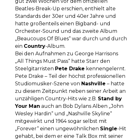
gut zwei Wochen vor dem offiziellen
Beatles-Break-Up erschien, enthielt alte
Standards der 30er und 40er Jahre und
hatte großenteils einen Bigband- und
Orchester-Sound und das zweite Album
„Beaucoups Of Blues“ war durch und durch
ein
Country
-Album.
Bei den Aufnahmen zu George Harrisons
„All Things Must Pass“ hatte Starr den
Steelgitarristen
Pete Drake
kennengelernt.
Pete Drake – Teil der höchst professionellen
Studiomusiker-Szene von
Nashville
– hatte
zu diesem Zeitpunkt neben seiner Arbeit an
unzähligen Country-Hits wie z.B.
Stand by
Your Man
auch an Bob Dylans Alben „John
Wesley Hardin“ und „Nashville Skyline“
mitgewirkt und 1964 sogar selbst mit
„Forever“ einen ungewöhnlichen
Single
-Hit
gehabt, bei dem er eine Talk Box mit seiner