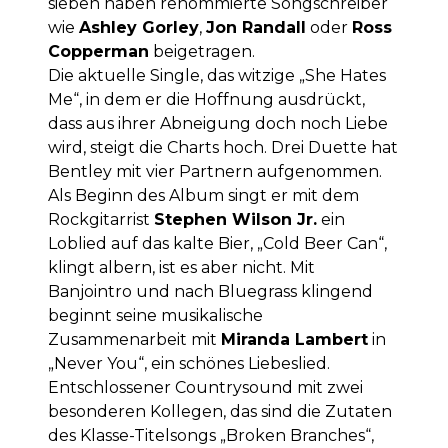
sieben haben renommierte Songschreiber
wie
Ashley Gorley
,
Jon Randall
oder
Ross
Copperman
beigetragen.
Die aktuelle Single, das witzige „She Hates
Me“, in dem er die Hoffnung ausdrückt,
dass aus ihrer Abneigung doch noch Liebe
wird, steigt die Charts hoch. Drei Duette hat
Bentley mit vier Partnern aufgenommen.
Als Beginn des Album singt er mit dem
Rockgitarrist
Stephen Wilson Jr.
ein
Loblied auf das kalte Bier, „Cold Beer Can“,
klingt albern, ist es aber nicht. Mit
Banjointro und nach Bluegrass klingend
beginnt seine musikalische
Zusammenarbeit mit
Miranda Lambert
in
„Never You“, ein schönes Liebeslied.
Entschlossener Countrysound mit zwei
besonderen Kollegen, das sind die Zutaten
des Klasse-Titelsongs „Broken Branches“,