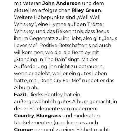
mit Veteran
John Anderson
und dem
aktuell so erfolgreichen
Riley Green
.
Weitere Höhepunkte sind „Well Well
Whiskey“, eine Hymne auf den Tröster
Whiskey, und das Bekenntnis, dass Jesus
ihn im Gegensatz zu ihr liebt, also gilt „Jesus
Loves Me“. Positive Botschaften sind auch
willkommen, wie die, die Bentley mit
„Standing In The Rain“ singt. Mit der
Aufforderung, ihn nicht zu betrauern,
wenn er ablebt, weil er ein gutes Leben
hatte, mit „Don‘t Cry For Me“ rundet er das
Album ab.
Fazit
: Dierks Bentley hat ein
außergewöhnlich gutes Album gemacht, in
der er Stilelemente von modernem
Country
,
Bluegrass
und moderaten
Rockelementen (man kann es auch
Grunge
nennen) zu einer Einheit macht.