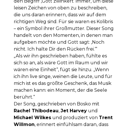
den Begriff ‚Gott zwinkert‘ immer, um diese
leisen Zeichen von oben zu beschreiben,
die uns daran erinnern, dass wir auf dem
richtigen Weg sind. Für sie waren es Kolibris
– ein Symbol ihrer Großmutter. Dieser Song
handelt von den Momenten, in denen man
aufgeben möchte und Gott sagt: ‚Noch
nicht. Ich halte Dir den Rücken frei.‘“
„Als wir ihn geschrieben haben, fühlte es
sich so an, als wäre Gott im Raum und wir
wären eine Einheit“, fügt sie hinzu. „Wenn
ich ihn live singe, weinen die Leute, und für
mich ist es das größte Geschenk, das Musik
machen kann: ein Moment, der die Seele
berührt.“
Der Song, geschrieben von Bosko mit
Rachel Thibodeau
,
Jet Harvey
und
Michael Wilkes
und produziert von
Trent
Willmon
, erinnert einfühlsam daran, dass