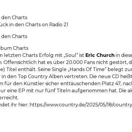
 den Charts
ck in den Charts on Radio 21
 den Charts
lbum Charts
 letzten Charts Erfolg mit „Soul“ ist
Eric Church
in dies
. Offensichtlich hat es über 20.000 Fans nicht gestört, 
te) Titel enthält. Seine Single „Hands Of Time“ belegt zur
r in den Top Country Alben vertreten. Die neue CD heiß
m für den Künstler sicher enttäuschenden Platz 47, na
 nur eine EP mit nur fünf Titeln aufgenommen hat. Die a
erreicht.
ndet ihr hier: https://www.country.de/2025/05/18/count