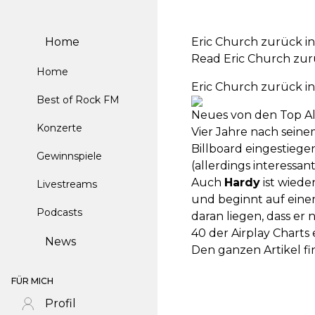
Home
Eric Church zurück in
Read Eric Church zurü
Home
Eric Church zurück in
Best of Rock FM
Neues von den Top A
Konzerte
Vier Jahre nach seinem
Billboard eingestiegen
Gewinnspiele
(allerdings interessan
Auch
Hardy
ist wiede
Livestreams
und beginnt auf eine
Podcasts
daran liegen, dass er
40 der Airplay Charts 
News
Den ganzen Artikel fi
FÜR MICH
Profil