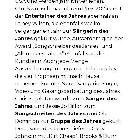
USA und werden jährlich verliehen.
Glückwunsch, nach ihrem Preis 2024 geht
der
Entertainer des Jahres
abermals an
Lainey Wilson, die ebenfalls wie im
vergangenen Jahr zur
Sängerin des
Jahres
gekürt wurde. Ausserdem ging der
Award „Songschreiber des Jahres“ und
„Album des Jahres“ ebenfalls an die
Künstlerin. Auch jede Menge
Auszeichnungen gingen an Ella Langley,
die vier Trophäen mit nach Hause
nehemen konnte: Neue Sängerin, Single,
Video und Gesangsdarbietung des Jahres.
Chris Stapleton wurde zum
Sänger des
Jahres
und Jessie Jo Dillon zum
Songschreiber des Jahres
und Old
Dominion zur
Gruppe des Jahres
gekürt.
Den „Song des Jahres“ lieferte Cody
Johnson mit „Dirt Cheap“. Brooks & Dunn