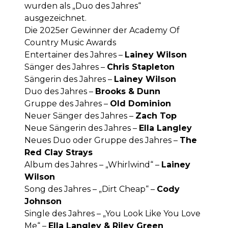
wurden als „Duo des Jahres“
ausgezeichnet.
Die 2025er Gewinner der Academy Of
Country Music Awards
Entertainer des Jahres –
Lainey Wilson
Sänger des Jahres –
Chris Stapleton
Sängerin des Jahres –
Lainey Wilson
Duo des Jahres –
Brooks & Dunn
Gruppe des Jahres –
Old Dominion
Neuer Sänger des Jahres –
Zach Top
Neue Sängerin des Jahres –
Ella Langley
Neues Duo oder Gruppe des Jahres –
The
Red Clay Strays
Album des Jahres – „Whirlwind“ –
Lainey
Wilson
Song des Jahres – „Dirt Cheap“ –
Cody
Johnson
Single des Jahres – „You Look Like You Love
Me“ –
Ella Langley & Riley Green