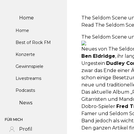
Home
The Seldom Scene un
Read The Seldom Sce
Home
The Seldom Scene un
Best of Rock FM
Neues von The Seld
Konzerte
Ben Eldridge
, ihr l
Urgestein
Dudley Co
Gewinnspiele
zwar das Ende einer Ä
schon einige Besetzun
Livestreams
neue und traditionell
Podcasts
Das aktuelle Album „
Gitarristen und Mand
News
Dobro-Spieler
Fred T
Famer und Seldom Sce
FÜR MICH
Band jedoch als wicht
Den ganzen Artikel fin
Profil