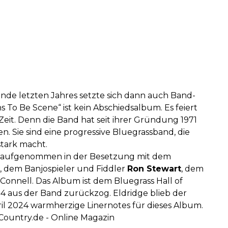
d Ende letzten Jahres setzte sich dann auch Band-
To Be Scene“ ist kein Abschiedsalbum. Es feiert
 Zeit. Denn die Band hat seit ihrer Gründung 1971
n. Sie sind eine progressive Bluegrassband, die
stark macht.
m, aufgenommen in der Besetzung mit dem
, dem Banjospieler und Fiddler
Ron Stewart
, dem
Connell. Das Album ist dem Bluegrass Hall of
 aus der Band zurückzog. Eldridge blieb der
il 2024 warmherzige Linernotes für dieses Album.
Country.de - Online Magazin