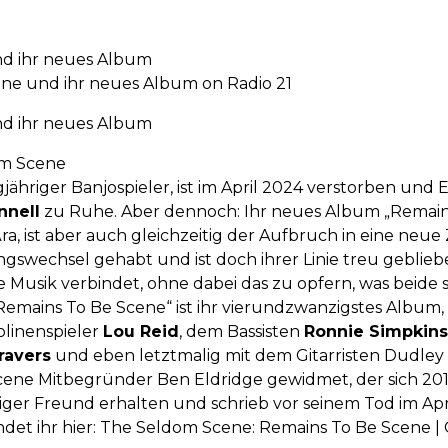
d ihr neues Album
ne und ihr neues Album on Radio 21
d ihr neues Album
om Scene
angjähriger Banjospieler, ist im April 2024 verstorben un
nnell
zu Ruhe. Aber dennoch: Ihr neues Album „Remains 
ra, ist aber auch gleichzeitig der Aufbruch in eine neue
gswechsel gehabt und ist doch ihrer Linie treu gebliebe
e Musik verbindet, ohne dabei das zu opfern, was beide 
Remains To Be Scene“ ist ihr vierundzwanzigstes Albu
olinenspieler
Lou Reid
, dem Bassisten
Ronnie Simpkins
ravers
und eben letztmalig mit dem Gitarristen Dudley 
ne Mitbegründer Ben Eldridge gewidmet, der sich 2014
iger Freund erhalten und schrieb vor seinem Tod im Apr
det ihr hier:
The Seldom Scene: Remains To Be Scene | 