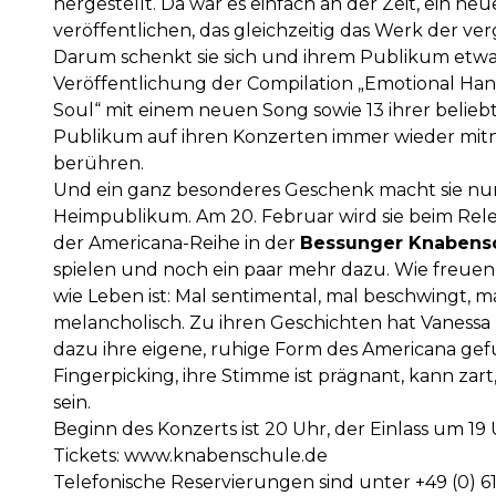
hergestellt. Da war es einfach an der Zeit, ein n
veröffentlichen, das gleichzeitig das Werk der v
Darum schenkt sie sich und ihrem Publikum etwa
Veröffentlichung der Compilation „Emotional Ha
Soul“ mit einem neuen Song sowie 13 ihrer beliebte
Publikum auf ihren Konzerten immer wieder mi
berühren.
Und ein ganz besonderes Geschenk macht sie nu
Heimpublikum. Am 20. Februar wird sie beim Re
der Americana-Reihe in der
Bessunger Knabens
spielen und noch ein paar mehr dazu. Wie freuen 
wie Leben ist: Mal sentimental, mal beschwingt, ma
melancholisch. Zu ihren Geschichten hat Vanessa
dazu ihre eigene, ruhige Form des Americana gefun
Fingerpicking, ihre Stimme ist prägnant, kann zart,
sein.
Beginn des Konzerts ist 20 Uhr, der Einlass um 19 
Tickets:
www.knabenschule.de
Telefonische Reservierungen sind unter +49 (0) 61