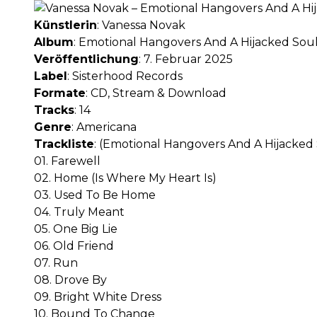
Künstlerin
: Vanessa Novak
Album
: Emotional Hangovers And A Hijacked Sou
Veröffentlichung
: 7. Februar 2025
Label
: Sisterhood Records
Formate
: CD, Stream & Download
Tracks
: 14
Genre
: Americana
Trackliste
: (Emotional Hangovers And A Hijacked
01. Farewell
02. Home (Is Where My Heart Is)
03. Used To Be Home
04. Truly Meant
05. One Big Lie
06. Old Friend
07. Run
08. Drove By
09. Bright White Dress
10. Bound To Change