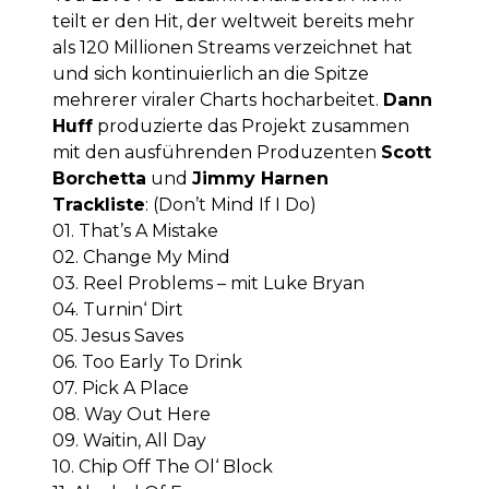
teilt er den Hit, der weltweit bereits mehr
als 120 Millionen Streams verzeichnet hat
und sich kontinuierlich an die Spitze
mehrerer viraler Charts hocharbeitet.
Dann
Huff
produzierte das Projekt zusammen
mit den ausführenden Produzenten
Scott
Borchetta
und
Jimmy Harnen
Trackliste
: (Don’t Mind If I Do)
01. That’s A Mistake
02. Change My Mind
03. Reel Problems – mit Luke Bryan
04. Turnin‘ Dirt
05. Jesus Saves
06. Too Early To Drink
07. Pick A Place
08. Way Out Here
09. Waitin‚ All Day
10. Chip Off The Ol‘ Block