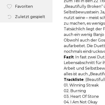
zum Teil in den 22 Tit
Favoriten
„Beautifully Broken“
Selbstbewusstsein. J
Zuletzt gespielt
nutzt seine – meist 
zu machen, es wenigs
Tatsächlich liegt de
auch ein wenig Banjo
Obwohl auch der Gospe
aufarbeitet. Die Duet
nochmals eindrucksvo
Fazit
: In fast zwei D
Lebensabschnitt für i
Arbeit und Selbstbew
alles ist auch „Beauti
Trackliste
: (Beautifu
01. Winning Streak
02. Burning
03. Heart Of Stone
04. I Am Not Okay