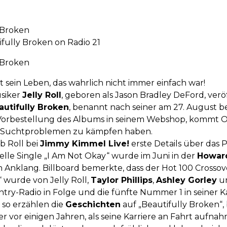
y Broken
ifully Broken on Radio 21
y Broken
t sein Leben, das wahrlich nicht immer einfach war!
siker
Jelly Roll
, geboren als Jason Bradley DeFord, verö
autifully Broken
, benannt nach seiner am 27. August 
 Vorbestellung des Albums in seinem Webshop, kommt Or
d Suchtproblemen zu kämpfen haben.
b Roll bei
Jimmy Kimmel Live!
erste Details über das P
elle Single „I Am Not Okay“ wurde im Juni in der
Howar
 Anklang. Billboard bemerkte, dass der Hot 100 Crossover
“ wurde von Jelly Roll,
Taylor Phillips
,
Ashley Gorley
u
y-Radio in Folge und die fünfte Nummer 1 in seiner Ka
, so erzählen die
Geschichten
auf „Beautifully Broken“,
st er vor einigen Jahren, als seine Karriere an Fahrt au