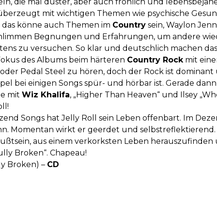
eln, die mal düster, aber auch fröhlich und lebensbejahe
 überzeugt mit wichtigen Themen wie psychische Gesund
a, das könne auch Themen im
Country
sein, Waylon Jenn
schlimmen Begnungen und Erfahrungen, um andere wied
tens zu versuchen. So klar und deutschlich machen da
r Fokus des Albums beim härteren
Country Rock
mit eine
 oder Pedal Steel zu hören, doch der Rock ist dominan
l bei einigen Songs spür- und hörbar ist. Gerade dann,
te mit
Wiz Khalifa
, „Higher Than Heaven“ und Ilsey „Wh
ll!
utzend Songs hat Jelly Roll sein Leben offenbart. Im De
hn. Momentan wirkt er geerdet und selbstreflektierend. E
ußtsein, aus einem verkorksten Leben herauszufinden u
fully Broken“. Chapeau!
lly Broken) –
CD