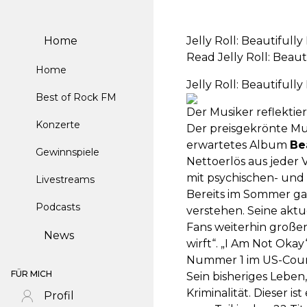
Home
Jelly Roll: Beautifull
Read Jelly Roll: Beaut
Home
Jelly Roll: Beautifull
Best of Rock FM
Der Musiker reflektier
Konzerte
Der preisgekrönte Mu
erwartetes Album
Be
Gewinnspiele
Nettoerlös aus jeder
mit psychischen- un
Livestreams
Bereits im Sommer ga
Podcasts
verstehen. Seine aktu
Fans weiterhin großen
News
wirft“. „I Am Not Okay
Nummer 1 im US-Countr
FÜR MICH
Sein bisheriges Leben
Kriminalität. Dieser i
Profil