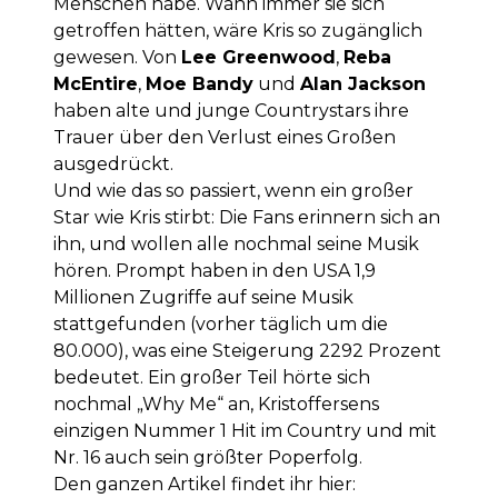
Menschen habe. Wann immer sie sich
getroffen hätten, wäre Kris so zugänglich
gewesen. Von
Lee Greenwood
,
Reba
McEntire
,
Moe Bandy
und
Alan Jackson
haben alte und junge Countrystars ihre
Trauer über den Verlust eines Großen
ausgedrückt.
Und wie das so passiert, wenn ein großer
Star wie Kris stirbt: Die Fans erinnern sich an
ihn, und wollen alle nochmal seine Musik
hören. Prompt haben in den USA 1,9
Millionen Zugriffe auf seine Musik
stattgefunden (vorher täglich um die
80.000), was eine Steigerung 2292 Prozent
bedeutet. Ein großer Teil hörte sich
nochmal „Why Me“ an, Kristoffersens
einzigen Nummer 1 Hit im Country und mit
Nr. 16 auch sein größter Poperfolg.
Den ganzen Artikel findet ihr hier: