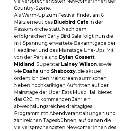
vielversprechendsten Newcomer:innen der
Country-Szene.
Als Warm-Up zum Festival findet am 6.
März erneut das
Bluebird Cafe
in der
Passionskirche statt. Nach dem
erfolgreichen Early Bird Sale folgt nun die
mit Spannung erwartete Bekanntgabe der
Headliner und des Mainstage Line-Ups: Mit
von der Partie sind
Dylan Gossett
,
Midland
, Superstar
Lainey Wilson
, sowie
wie
Dasha
und
Shaboozy
, die aktuell
ordentlich den Mainstream aufmischen.
Neben hochkarätigen Auftritten auf der
Mainstage der Uber Eats Music Hall bietet
das C2C im kommenden Jahr ein
abwechslungsreiches dreitägiges
Programm mit Abendveranstaltungen und
zahlreichen Tagesbühnen, auf denen die
vielversprechendsten Newcomer:innen des