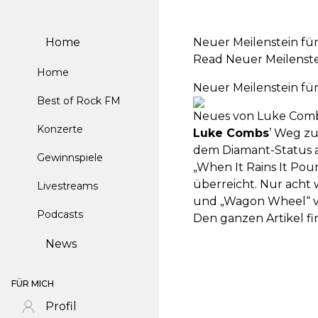
Home
Neuer Meilenstein fü
Read Neuer Meilenste
Home
Neuer Meilenstein fü
Best of Rock FM
Neues von Luke Com
Konzerte
Luke Combs
’ Weg zu
dem Diamant-Status a
Gewinnspiele
„When It Rains It Po
überreicht. Nur acht 
Livestreams
und „Wagon Wheel“ v
Podcasts
Den ganzen Artikel fi
News
FÜR MICH
Profil