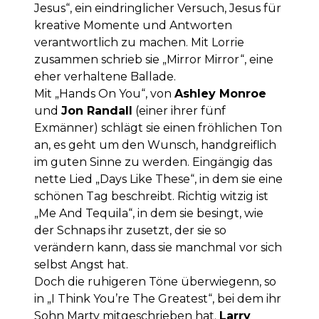
Jesus“, ein eindringlicher Versuch, Jesus für
kreative Momente und Antworten
verantwortlich zu machen. Mit Lorrie
zusammen schrieb sie „Mirror Mirror“, eine
eher verhaltene Ballade.
Mit „Hands On You“, von
Ashley Monroe
und
Jon Randall
(einer ihrer fünf
Exmänner) schlägt sie einen fröhlichen Ton
an, es geht um den Wunsch, handgreiflich
im guten Sinne zu werden. Eingängig das
nette Lied „Days Like These“, in dem sie eine
schönen Tag beschreibt. Richtig witzig ist
„Me And Tequila“, in dem sie besingt, wie
der Schnaps ihr zusetzt, der sie so
verändern kann, dass sie manchmal vor sich
selbst Angst hat.
Doch die ruhigeren Töne überwiegenn, so
in „I Think You’re The Greatest“, bei dem ihr
Sohn Marty mitgeschrieben hat.
Larry