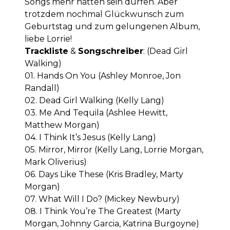
Songs mehr hätten sein dürfen. Aber
trotzdem nochmal Glückwunsch zum
Geburtstag und zum gelungenen Album,
liebe Lorrie!
Trackliste
&
Songschreiber
: (Dead Girl
Walking)
01. Hands On You (Ashley Monroe, Jon
Randall)
02. Dead Girl Walking (Kelly Lang)
03. Me And Tequila (Ashlee Hewitt,
Matthew Morgan)
04. I Think It’s Jesus (Kelly Lang)
05. Mirror, Mirror (Kelly Lang, Lorrie Morgan,
Mark Oliverius)
06. Days Like These (Kris Bradley, Marty
Morgan)
07. What Will I Do? (Mickey Newbury)
08. I Think You’re The Greatest (Marty
Morgan, Johnny Garcia, Katrina Burgoyne)