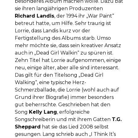
besonderes Album machen wolle. Dazu bat
sie ihren langjährigen Produzenten
Richard Landis
, der 1994 ihr „War Paint“
betreut hatte, um Hilfe. Sehr traurig ist
Lorrie, dass Landis kurz vor der
Fertigstellung des Albums starb. Umso
mehr möchte sie, dass sein kreativer Ansatz
auch in „Dead Girl Walkin“ zu spüren ist.
Zehn Titel hat Lorrie aufgenommen, einige
neu, einige älter, aber alle sind interessant.
Das gilt für den Titelsong „Dead Girl
Walking“, eine typische Herz-
Schmerzballade, die Lorrie (wohl auch auf
Grund ihrer Biografie) immer besonders
gut beherrschte. Geschrieben hat den
Song
Kelly Lang
, erfolgreiche
Songschreiberin und mit ihrem Gatten
T.G.
Sheppard
hat sie das Lied 2008 selbst
gesungen. Lang schrieb auch „I Think It’s