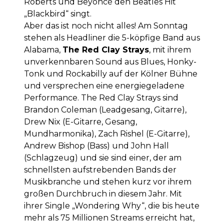
Roberts und Beyoncé den Beatles Hit
„Blackbird“ singt.
Aber das ist noch nicht alles! Am Sonntag
stehen als Headliner die 5-köpfige Band aus
Alabama,
The Red Clay Strays
, mit ihrem
unverkennbaren Sound aus Blues, Honky-
Tonk und Rockabilly auf der Kölner Bühne
und versprechen eine energiegeladene
Performance. The Red Clay Strays sind
Brandon Coleman (Leadgesang, Gitarre),
Drew Nix (E-Gitarre, Gesang,
Mundharmonika), Zach Rishel (E-Gitarre),
Andrew Bishop (Bass) und John Hall
(Schlagzeug) und sie sind einer, der am
schnellsten aufstrebenden Bands der
Musikbranche und stehen kurz vor ihrem
großen Durchbruch in diesem Jahr. Mit
ihrer Single „Wondering Why“, die bis heute
mehr als 75 Millionen Streams erreicht hat,