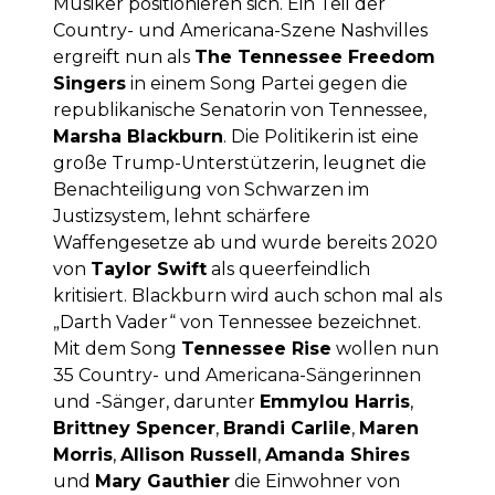
Musiker positionieren sich. Ein Teil der
Country- und Americana-Szene Nashvilles
ergreift nun als
The Tennessee Freedom
Singers
in einem Song Partei gegen die
republikanische Senatorin von Tennessee,
Marsha Blackburn
. Die Politikerin ist eine
große Trump-Unterstützerin, leugnet die
Benachteiligung von Schwarzen im
Justizsystem, lehnt schärfere
Waffengesetze ab und wurde bereits 2020
von
Taylor Swift
als queerfeindlich
kritisiert. Blackburn wird auch schon mal als
„Darth Vader“ von Tennessee bezeichnet.
Mit dem Song
Tennessee Rise
wollen nun
35 Country- und Americana-Sängerinnen
und -Sänger, darunter
Emmylou Harris
,
Brittney Spencer
,
Brandi Carlile
,
Maren
Morris
,
Allison Russell
,
Amanda Shires
und
Mary Gauthier
die Einwohner von