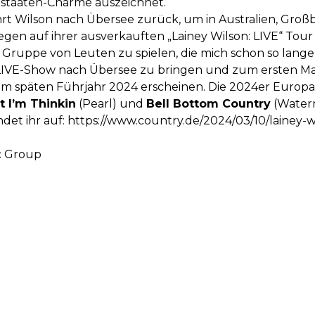
dstaaten-Charme auszeichnet.
rt Wilson nach Übersee zurück, um in Australien, Groß
 auf ihrer ausverkauften „Lainey Wilson: LIVE“ Tour Sh
e Gruppe von Leuten zu spielen, die mich schon so lange 
e LIVE-Show nach Übersee zu bringen und zum ersten Ma
 im späten Führjahr 2024 erscheinen. Die 2024er Europa
t I’m Thinkin
(Pearl) und
Bell Bottom Country
(Waterm
det ihr auf:
https://www.country.de/2024/03/10/lainey-wi
c Group