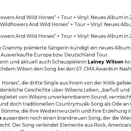
flowers And Wild Horses“ + Tour + Vinyl: Neues Album in
„Wildflowers And Wild Horses“ + Tour + Vinyl: Neues Alb
flowers And Wild Horses“ + Tour + Vinyl: Neues Album in
em Grammy prämierte Sängerin kündigt ein neues Album a
 Ausverkaufte Europa bzw. Deutschland Tour.
erin und aktuell auch Schauspielerin
Lainey Wilson
ko
achdem Wilson den Song bei den 57. CMA Awards in Nashv
 Horses“, die dritte Single aus ihrem von der Kritik ge
achdenkliche Geschichte über Wilsons Leben, „barfuß und
begleitet von Wilsons unverkennbarem Sound, vermisch
d doch traditionellen Countrymusik-Song als Ode an 
en Stimme, die ihre Westernwurzeln und ihre Erziehung in
n
ausserdem noch einen brandneuen Song, der die Wi
eicht. Der Song verbindet Elemente aus Rock, Americana