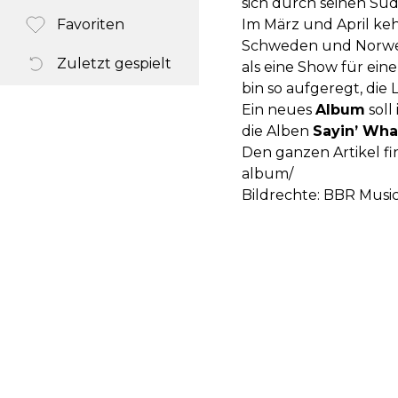
sich durch seinen Sü
Favoriten
Im März und April keh
Schweden und Norwegen
Zuletzt gespielt
als eine Show für ein
bin so aufgeregt, di
Ein neues
Album
soll
die Alben
Sayin’ Wha
Den ganzen Artikel fin
album/
Bildrechte: BBR Musi