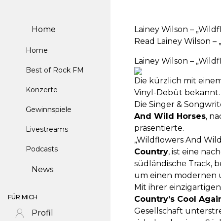
Home
Lainey Wilson – „Wild
Read Lainey Wilson – 
Home
Lainey Wilson – „Wild
Best of Rock FM
Die kürzlich mit ein
Konzerte
Vinyl-Debüt bekannt.
Die Singer & Songwrit
Gewinnspiele
And Wild Horses
, n
präsentierte.
Livestreams
„Wildflowers And Wild
Podcasts
Country
, ist eine n
südländische Track, 
News
um einen modernen un
Mit ihrer einzigartig
FÜR MICH
Country’s Cool Agai
Gesellschaft unterstr
Profil