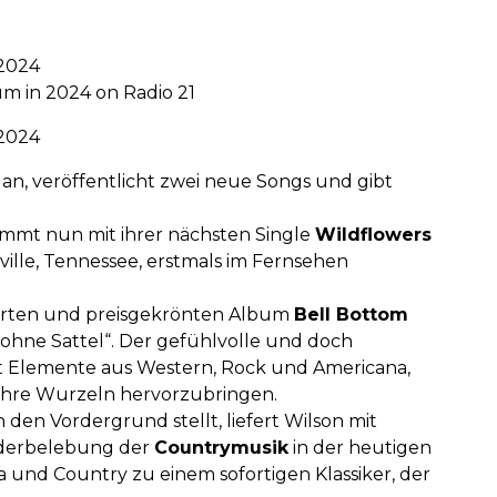
 2024
um in 2024 on Radio 21
 2024
n, veröffentlicht zwei neue Songs und gibt
mmt nun mit ihrer nächsten Single
Wildflowers
ille, Tennessee, erstmals im Fernsehen
feierten und preisgekrönten Album
Bell Bottom
 ohne Sattel“. Der gefühlvolle und doch
t Elemente aus Western, Rock und Americana,
ihre Wurzeln hervorzubringen.
 den Vordergrund stellt, liefert Wilson mit
ederbelebung der
Countrymusik
in der heutigen
 und Country zu einem sofortigen Klassiker, der