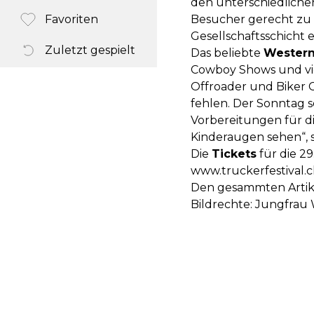
den unterschiedlichen
Favoriten
Besucher gerecht zu w
Gesellschaftsschicht 
Zuletzt gespielt
Das beliebte
Western
Cowboy Shows und vie
Offroader und Biker C
fehlen. Der Sonntag s
Vorbereitungen für d
Kinderaugen sehen“, 
Die
Tickets
für die 29
www.truckerfestival.
Den gesammten Artike
Bildrechte: Jungfra