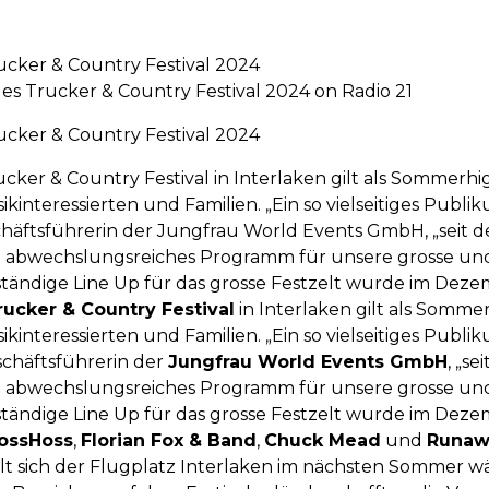
rucker & Country Festival 2024
les Trucker & Country Festival 2024 on Radio 21
rucker & Country Festival 2024
ucker & Country Festival in Interlaken gilt als Sommerhi
ikinteressierten und Familien. „Ein so vielseitiges Publi
chäftsführerin der Jungfrau World Events GmbH, „seit
in abwechslungsreiches Programm für unsere grosse u
llständige Line Up für das grosse Festzelt wurde im D
rucker & Country Festival
in Interlaken gilt als Somme
ikinteressierten und Familien. „Ein so vielseitiges Publi
schäftsführerin der
Jungfrau World Events GmbH
, „s
in abwechslungsreiches Programm für unsere grosse u
llständige Line Up für das grosse Festzelt wurde im D
ossHoss
,
Florian Fox & Band
,
Chuck Mead
und
Runaw
 sich der Flugplatz Interlaken im nächsten Sommer währ