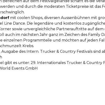
 Bereichen auf dem Festivalgelände schafft es die Verans
erden und durch die moderaten Ticketpreise ist das Fest
erschwinglich.
dorf
mit coolen Shops, diversen Aussenbühnen mit gros
l Line Dance. Die legendäre und kostenlos zugängliche 
orner sowie unvergleichliche Partnerauftritte auf dem
oll auch im nächsten Jahr ganz im Zeichen des Family Da
ie einzelnen Programmteile und möchten auf jeden Fall 
schmunzelt Krebs.
. Ausgabe des Intern. Trucker & Country Festivals sind ab
ch
l gibt es unter:
29. Internationales Trucker & Country F
u World Events GmbH