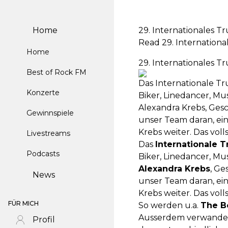
Home
29. Internationales T
Read 29. Internationa
Home
29. Internationales T
Best of Rock FM
Das Internationale Tr
Konzerte
Biker, Linedancer, Mus
Alexandra Krebs, Ges
Gewinnspiele
unser Team daran, e
Krebs weiter. Das vo
Livestreams
Das
Internationale T
Podcasts
Biker, Linedancer, Mus
Alexandra Krebs
, Ge
News
unser Team daran, e
Krebs weiter. Das vo
FÜR MICH
So werden u.a.
The B
Ausserdem verwandelt
Profil