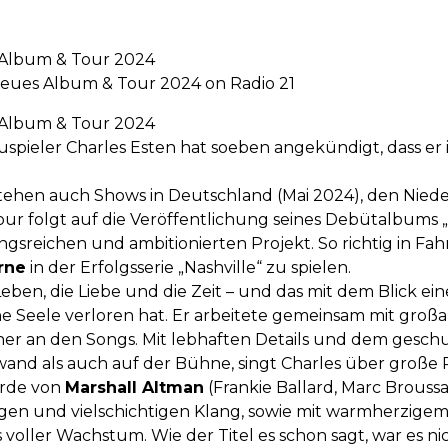
 Album & Tour 2024
Neues Album & Tour 2024 on Radio 21
 Album & Tour 2024
spieler Charles Esten hat soeben angekündigt, dass er
ehen auch Shows in Deutschland (Mai 2024), den Nie
our folgt auf die Veröffentlichung seines Debütalbums „L
sreichen und ambitionierten Projekt. So richtig in Fahr
rne
in der Erfolgsserie „Nashville“ zu spielen.
Leben, die Liebe und die Zeit – und das mit dem Blick ei
e Seele verloren hat. Er arbeitete gemeinsam mit großar
cher an den Songs. Mit lebhaften Details und dem geschu
nwand als auch auf der Bühne, singt Charles über groß
urde von
Marshall Altman
(Frankie Ballard, Marc Brouss
igen und vielschichtigen Klang, sowie mit warmherzige
 voller Wachstum. Wie der Titel es schon sagt, war es ni