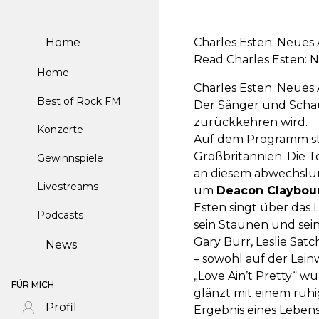
Home
Charles Esten: Neues
Read Charles Esten: 
Home
Charles Esten: Neues
Best of Rock FM
Der Sänger und Schau
zurückkehren wird.
Konzerte
Auf dem Programm st
Großbritannien. Die T
Gewinnspiele
an diesem abwechslung
Livestreams
um
Deacon Claybou
Esten singt über das 
Podcasts
sein Staunen und sein
Gary Burr, Leslie Sat
News
– sowohl auf der Lei
„Love Ain’t Pretty“ w
FÜR MICH
glänzt mit einem ruh
Profil
Ergebnis eines Lebens