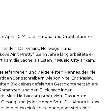
 im April 2024 nach Europa und Großbritannien
derlanden, Dänemark, Norwegen und
ove Ain’t Pretty“. Zehn Jahre lang arbeitete er
t kam die Sache, als Esten in
Music City
ankam,
nes erfahrenen und vielgereisten Mannes, der nie
tigen Songschreibern wie Jon Nite, Eric Paslay,
lten Blick eines gefeierten Geschichtenerzählers
e Romanzen und den Blick nach innen.
ard, Matt Nathanson) produziert. Das Album
m Gesang und jeder Menge Soul. Das Album ist das
cht immer ein einfaches Leben, aber stets eine