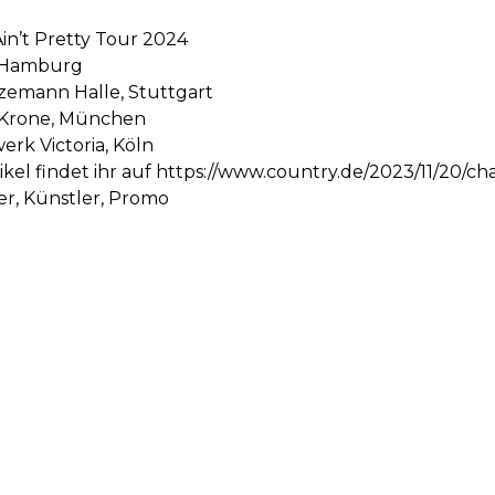
Ain’t Pretty Tour 2024
k, Hamburg
izemann Halle, Stuttgart
s Krone, München
werk Victoria, Köln
kel findet ihr auf
https://www.country.de/2023/11/20/ch
ter, Künstler, Promo