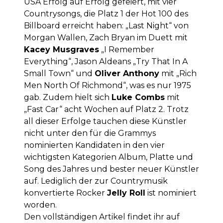
USA Erfolg auf Erfolg gefeiert, mit vier
Countrysongs, die Platz 1 der Hot 100 des
Billboard erreicht haben: „Last Night“ von
Morgan Wallen, Zach Bryan im Duett mit
Kacey Musgraves
„I Remember
Everything“, Jason Aldeans „Try That In A
Small Town“ und
Oliver Anthony
mit „Rich
Men North Of Richmond“, was es nur 1975
gab. Zudem hielt sich
Luke Combs
mit
„Fast Car“ acht Wochen auf Platz 2. Trotz
all dieser Erfolge tauchen diese Künstler
nicht unter den für die Grammys
nominierten Kandidaten in den vier
wichtigsten Kategorien Album, Platte und
Song des Jahres und bester neuer Künstler
auf. Lediglich der zur Countrymusik
konvertierte Rocker
Jelly Roll
ist nominiert
worden.
Den vollständigen Artikel findet ihr auf