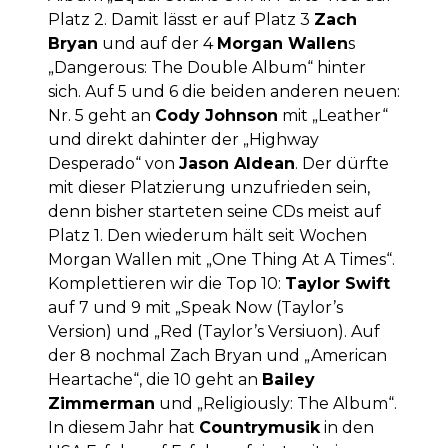
Platz 2. Damit lässt er auf Platz 3
Zach
Bryan
und auf der 4
Morgan Wallen
s
„Dangerous: The Double Album“ hinter
sich. Auf 5 und 6 die beiden anderen neuen:
Nr. 5 geht an
Cody Johnson
mit „Leather“
und direkt dahinter der „Highway
Desperado“ von
Jason Aldean
. Der dürfte
mit dieser Platzierung unzufrieden sein,
denn bisher starteten seine CDs meist auf
Platz 1. Den wiederum hält seit Wochen
Morgan Wallen mit „One Thing At A Times“.
Komplettieren wir die Top 10:
Taylor Swift
auf 7 und 9 mit „Speak Now (Taylor’s
Version) und „Red (Taylor’s Versiuon). Auf
der 8 nochmal Zach Bryan und „American
Heartache“, die 10 geht an
Bailey
Zimmerman
und „Religiously: The Album“.
In diesem Jahr hat
Countrymusik
in den