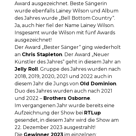
Award ausgezeichnet. Beste Sängerin
wurde ebenfalls Lainey Wilson und Album
des Jahres wurde „Bell Bottom Country“.
Ja, auch hier fiel der Name Lainey Wilson.
Insgesamt wurde Wilson mit fünf Awards
ausgezeichnet!
Der Award „Bester Sänger“ ging wiederholt
an
Chris Stapleton
. Der Award „Neuer
Künstler des Jahres“ geht in diesem Jahr an
Jelly Roll
. Gruppe des Jahres wurden nach
2018, 2019, 2020, 2021 und 2022 auch in
diesem Jahr die Jungs von
Old Dominion
.
Duo des Jahres wurden auch nach 2021
und 2022 –
Brothers Osborne
.
Im vergangenen Jahr wurde bereits eine
Aufzeichnung der Show bei
RTLup
gesendet, in diesem Jahr wird die Show am
22. Dezember 2023 ausgestrahlt!
Die
Gewinner 2023
im einzelnen: